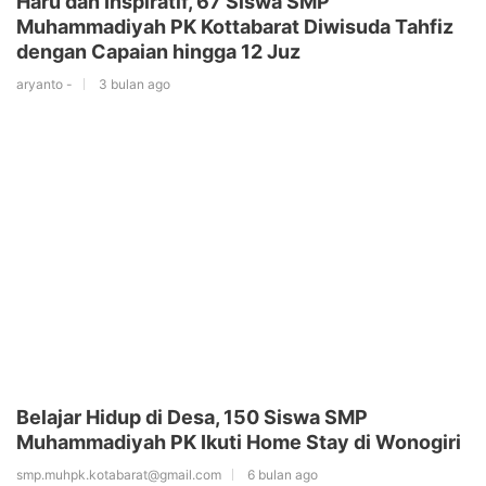
Haru dan Inspiratif, 67 Siswa SMP
Muhammadiyah PK Kottabarat Diwisuda Tahfiz
dengan Capaian hingga 12 Juz
aryanto -
3 bulan ago
Belajar Hidup di Desa, 150 Siswa SMP
Muhammadiyah PK Ikuti Home Stay di Wonogiri
smp.muhpk.kotabarat@gmail.com
6 bulan ago