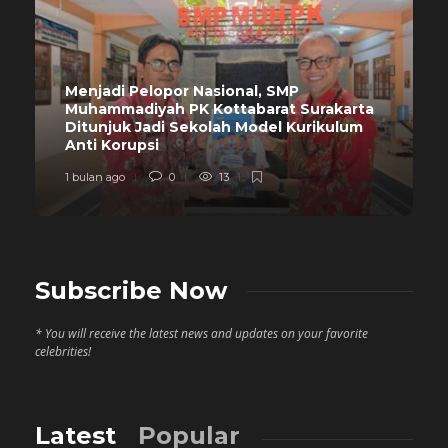
Menjadi Pelopor Nasional, SMP
Muhammadiyah PK Kottabarat Surakarta
Ditunjuk Jadi Sekolah Model Kurikulum
Anti Korupsi
1 bulan ago
0
13
Subscribe Now
* You will receive the latest news and updates on your favorite
celebrities!
Latest
Popular