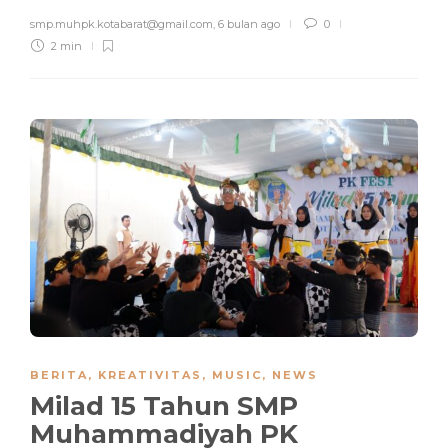
smp.muhpk.kotabarat@gmail.com
,
6 bulan ago
0
2 min
BERITA
,
KREATIVITAS
,
MUSIC
,
NEWS
Milad 15 Tahun SMP
Muhammadiyah PK