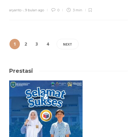
aryanto -
,
9 bulan ago
0
3 min
1
2
3
4
NEXT
Prestasi