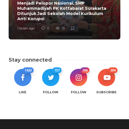
Menjadi Pelopor Nasional, SMP
Muhammadiyah PK Kottabarat Surakarta
Ditunjuk Jadi Sekolah Model Kurikulum
Anti Korupsi
1 bulan ago
0
13
Stay connected
1423
727
386
284
LIKE
FOLLOW
FOLLOW
SUBSCRIBE