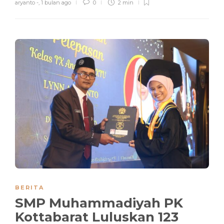
aryanto -
,
1 bulan ago
0
2 min
BERITA
SMP Muhammadiyah PK
Kottabarat Luluskan 123