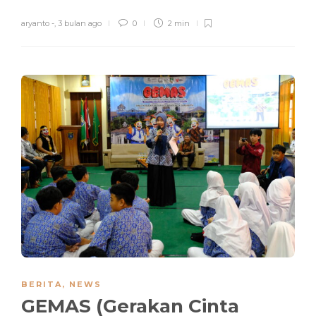
aryanto -
,
3 bulan ago
0
2 min
BERITA
,
NEWS
GEMAS (Gerakan Cinta