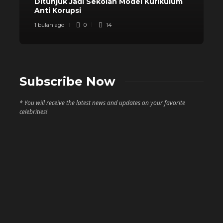
Ditunjuk Jadi Sekolah Model Kurikulum
Anti Korupsi
1 bulan ago
0
14
Subscribe Now
* You will receive the latest news and updates on your favorite
celebrities!