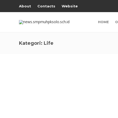
About
Contacts
Website
HOME
O
Kategori:
Life
LIFE
,
OPINI KITA
,
PEOPLE
URGENSI KECERDASAN
FINANSIAL
Oleh : Muhdiyatmoko, M.Pd Pendidikan memegang peran
penting dalam upaya mencerdaskan anak bangsa. Terma
dalam membentuk siswa untuk lebih arif , bijak, empati, h