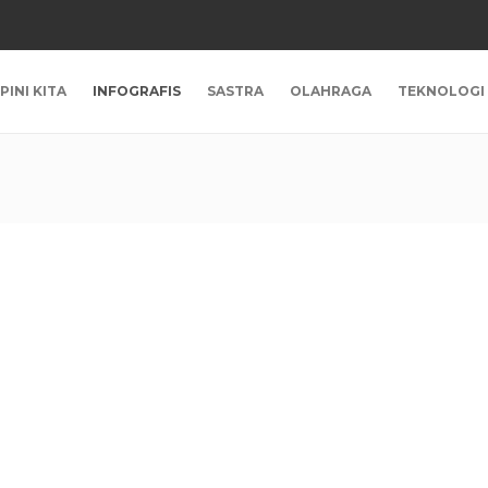
PINI KITA
INFOGRAFIS
SASTRA
OLAHRAGA
TEKNOLOGI
an
suk
idup