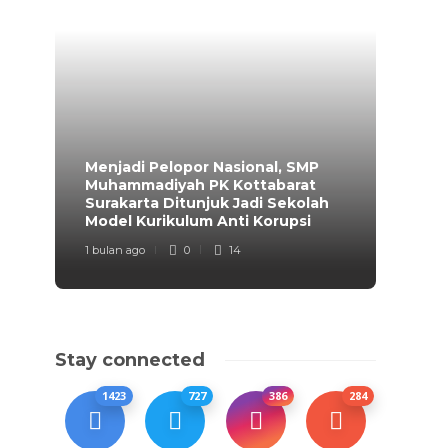
Menjadi Pelopor Nasional, SMP
Muhammadiyah PK Kottabarat
Surakarta Ditunjuk Jadi Sekolah
Model Kurikulum Anti Korupsi
1 bulan ago
0
14
Stay connected
1423
727
386
284