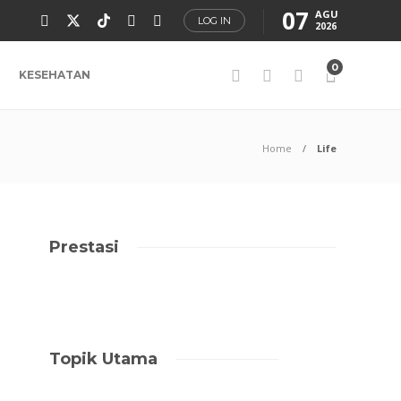
07
AGU
LOG IN
2026
0
KESEHATAN
Home
Life
Prestasi
Topik Utama