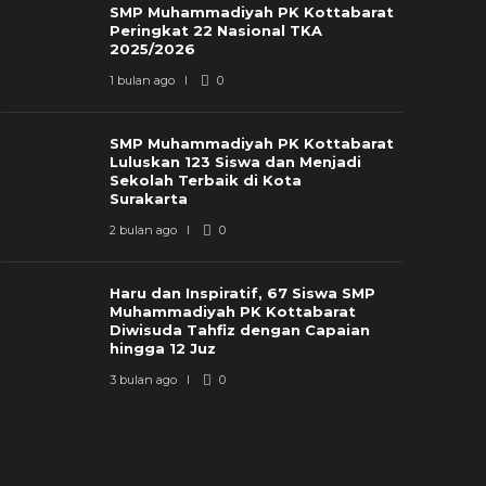
SMP Muhammadiyah PK Kottabarat
Peringkat 22 Nasional TKA
2025/2026
1 bulan ago
0
SMP Muhammadiyah PK Kottabarat
Luluskan 123 Siswa dan Menjadi
Sekolah Terbaik di Kota
Surakarta
2 bulan ago
0
Haru dan Inspiratif, 67 Siswa SMP
Muhammadiyah PK Kottabarat
Diwisuda Tahfiz dengan Capaian
hingga 12 Juz
3 bulan ago
0