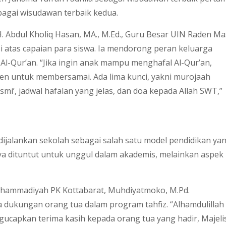
bagai wisudawan terbaik kedua.
H. Abdul Kholiq Hasan, MA., M.Ed., Guru Besar UIN Raden Ma
 atas capaian para siswa. Ia mendorong peran keluarga
l-Qur’an. “Jika ingin anak mampu menghafal Al-Qur’an,
en untuk membersamai. Ada lima kunci, yakni murojaah
smi’, jadwal hafalan yang jelas, dan doa kepada Allah SWT,”
dijalankan sekolah sebagai salah satu model pendidikan ya
a dituntut untuk unggul dalam akademis, melainkan aspek
uhammadiyah PK Kottabarat, Muhdiyatmoko, M.Pd.
a dukungan orang tua dalam program tahfiz. “Alhamdulillah
engucapkan terima kasih kepada orang tua yang hadir, Majeli