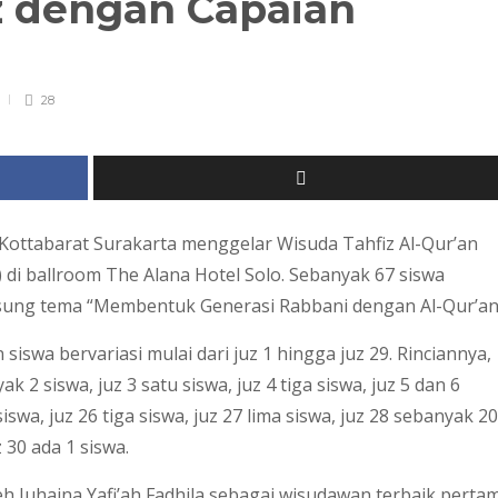
z dengan Capaian
28
tabarat Surakarta menggelar Wisuda Tahfiz Al-Qur’an
 di ballroom The Alana Hotel Solo. Sebanyak 67 siswa
sung tema “Membentuk Generasi Rabbani dengan Al-Qur’an
siswa bervariasi mulai dari juz 1 hingga juz 29. Rinciannya,
ak 2 siswa, juz 3 satu siswa, juz 4 tiga siswa, juz 5 dan 6
swa, juz 26 tiga siswa, juz 27 lima siswa, juz 28 sebanyak 20
 30 ada 1 siswa.
h Juhaina Yafi’ah Fadhila sebagai wisudawan terbaik perta