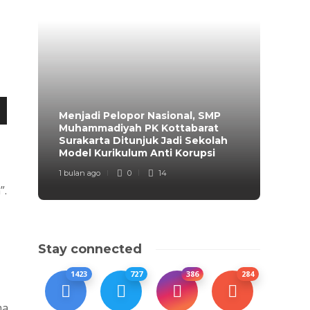
Menjadi Pelopor Nasional, SMP
Muhammadiyah PK Kottabarat
Surakarta Ditunjuk Jadi Sekolah
Model Kurikulum Anti Korupsi
1 bulan ago
0
14
”.
Stay connected
1423
727
386
284
ma