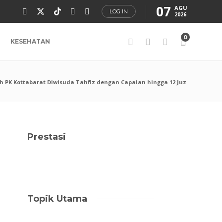
07
AGU
LOG IN
2026
0
KESEHATAN
 PK Kottabarat Diwisuda Tahfiz dengan Capaian hingga 12 Juz
Prestasi
Topik Utama