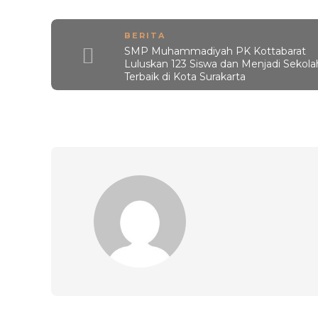
BERITA
SMP Muhammadiyah PK Kottabarat
Luluskan 123 Siswa dan Menjadi Sekola
Terbaik di Kota Surakarta