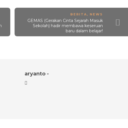
BERITA
,
NEWS
GEMAS (Gerakan Cinta Sejarah Masuk
h
Sekolah) hadir membawa keseruan
baru dalam belajar!
aryanto -