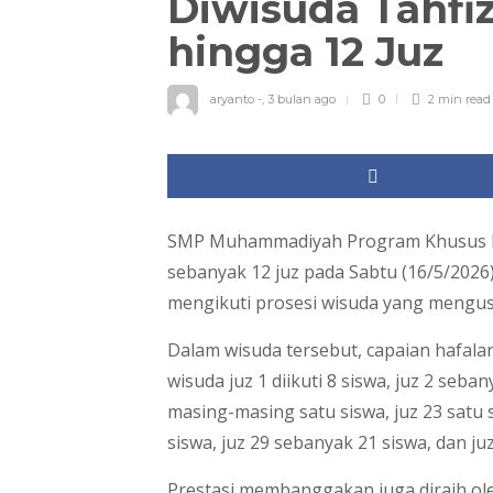
Diwisuda Tahfi
hingga 12 Juz
aryanto -
,
3 bulan ago
0
2 min
read
SMP Muhammadiyah Program Khusus Kot
sebanyak 12 juz pada Sabtu (16/5/2026)
mengikuti prosesi wisuda yang mengu
Dalam wisuda tersebut, capaian hafalan 
wisuda juz 1 diikuti 8 siswa, juz 2 sebany
masing-masing satu siswa, juz 23 satu si
siswa, juz 29 sebanyak 21 siswa, dan juz
Prestasi membanggakan juga diraih ole