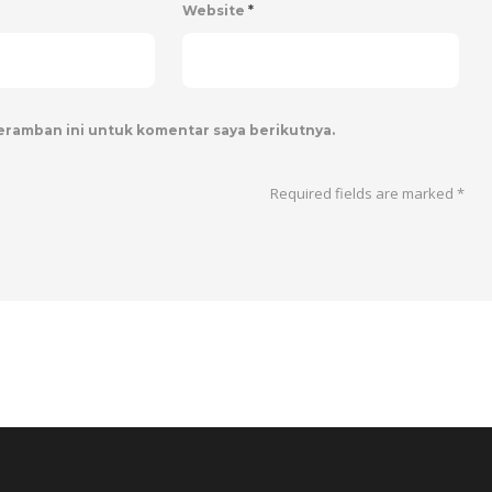
Website
*
peramban ini untuk komentar saya berikutnya.
Required fields are marked
*