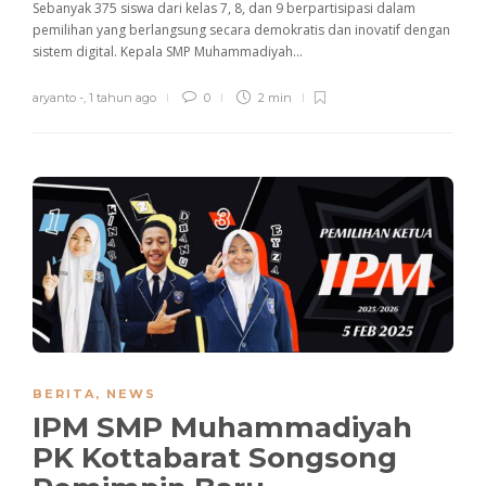
Sebanyak 375 siswa dari kelas 7, 8, dan 9 berpartisipasi dalam
pemilihan yang berlangsung secara demokratis dan inovatif dengan
sistem digital. Kepala SMP Muhammadiyah...
aryanto -
,
1 tahun ago
0
2 min
BERITA
,
NEWS
IPM SMP Muhammadiyah
PK Kottabarat Songsong