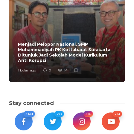
Menjadi Pelopor Nasional, SMP
Muhammadiyah PK Kottabarat Surakarta
Ditunjuk Jadi Sekolah Model Kurikulum
Anti Korupsi
1 bulan ago
0
14
Stay connected
1423
727
386
284