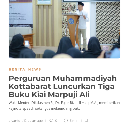
BERITA
,
NEWS
Perguruan Muhammadiyah
Kottabarat Luncurkan Tiga
Buku Kiai Marpuji Ali
Wakil Menteri Dikdasmen RI, Dr. Fajar Riza Ul Haq, M.A., memberikan
keynote speech sekaligus melaunching buku.
aryanto -
,
12 bulan ago
0
3 min