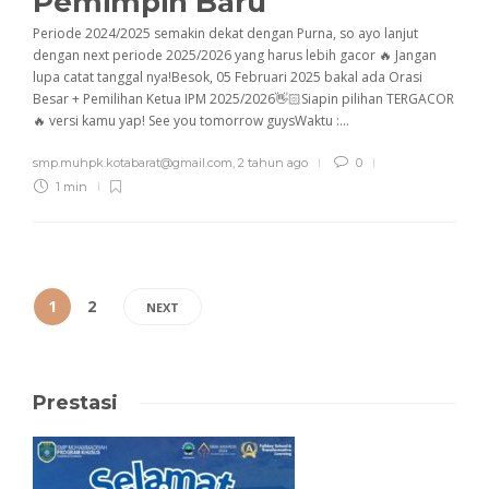
Pemimpin Baru
Periode 2024/2025 semakin dekat dengan Purna, so ayo lanjut
dengan next periode 2025/2026 yang harus lebih gacor 🔥 Jangan
lupa catat tanggal nya!Besok, 05 Februari 2025 bakal ada Orasi
Besar + Pemilihan Ketua IPM 2025/2026👋🏻Siapin pilihan TERGACOR
🔥 versi kamu yap! See you tomorrow guysWaktu :...
smp.muhpk.kotabarat@gmail.com
,
2 tahun ago
0
1 min
1
2
NEXT
Prestasi