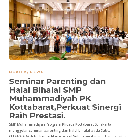
BERITA
,
NEWS
Seminar Parenting dan
Halal Bihalal SMP
Muhammadiyah PK
Kottabarat,Perkuat Sinergi
Raih Prestasi.
SMP Muhammadiyah Program Khusus Kottabarat Surakarta
menggelar seminar parenting dan halal bihalal pada Sabtu
(11/4/2026) di ballroom Harris Hotel Solo. Kegiatan ini diikuti sekitar