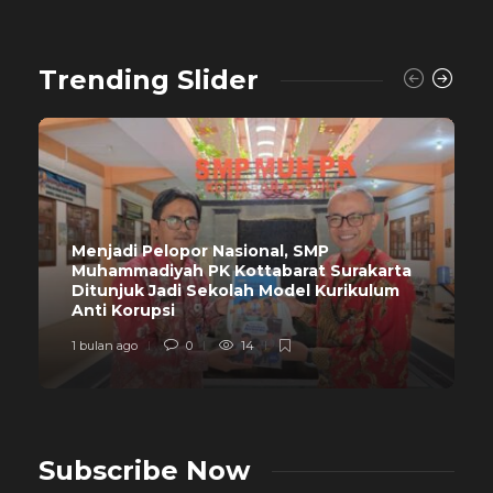
Trending Slider
Menjadi Pelopor Nasional, SMP
Muhammadiyah PK Kottabarat Surakarta
Ditunjuk Jadi Sekolah Model Kurikulum
Anti Korupsi
1 bulan ago
0
14
Subscribe Now